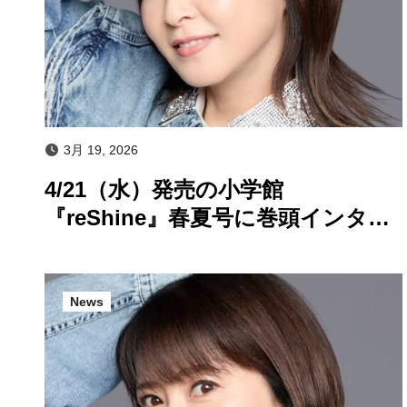
3月 19, 2026
4/21（水）発売の小学館
『reShine』春夏号に巻頭インタビ
ュー掲載！
News