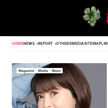
内
容
を
ス
キ
ッ
HOME
NEWS
REPORT
OTHERS
MEDIA
SITEMAP
LIN
プ
Magazine
Media
News