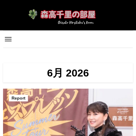
内
容
を
ス
キ
ッ
プ
6月 2026
Report