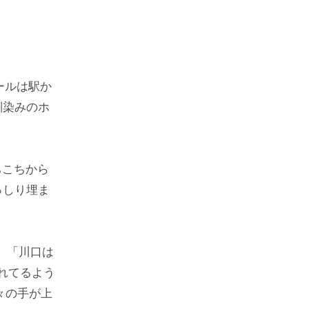
ールは駅か
馴染みのホ
。
ちこちから
っしり埋ま
。「川口は
れてるよう
々の手が上