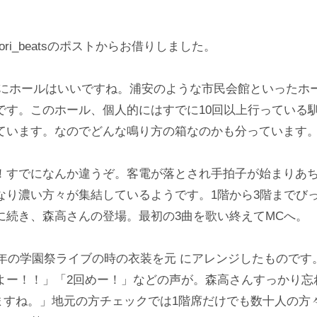
i_beatsのポストからお借りしました。
近にホールはいいですね。浦安のような市民会館といったホ
です。このホール、個人的にはすでに10回以上行っている
ています。なのでどんな鳴り方の箱なのかも分っています
！すでになんか違うぞ。客電が落とされ手拍子が始まりあ
なり濃い方々が集結しているようです。1階から3階までび
に続き、森高さんの登場。最初の3曲を歌い終えてMCへ。
0年の学園祭ライブの時の衣装を元 にアレンジしたものです
よー！！」「2回めー！」などの声が。森高さんすっかり忘
ってますね。」地元の方チェックでは1階席だけでも数十人の方