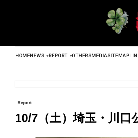
内
容
を
ス
キ
ッ
HOME
NEWS
REPORT
OTHERS
MEDIA
SITEMAP
LIN
プ
Report
10/7（土）埼玉・川