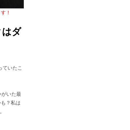
ます！
ックはダ
っていたこ
いがいた最
かも？私は
。