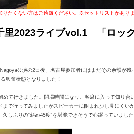
を知りたくない方はご遠慮ください。※セットリストがあり
森高千里2023ライブvol.1 「ロ
 Nagoya公演の2日後、名古屋参加者にはまだその余韻が残
上回る興奮状態となりました！
aには初めて行きました。開場時間になり、客席に入って知り合
ドまで行ってみましたがスピーカーに阻まれ少し見にくい
久しぶりの“斜め45度”を堪能できそうで心躍っていました