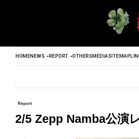
内
容
を
ス
キ
ッ
HOME
NEWS
REPORT
OTHERS
MEDIA
SITEMAP
LIN
プ
Report
2/5 Zepp Namba公