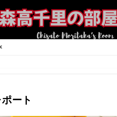
K
演レポート