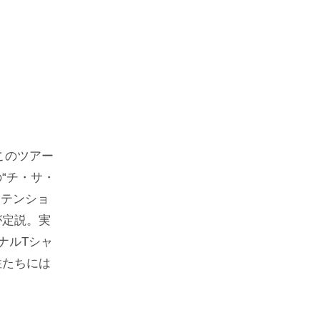
このツアー
“チ・サ・
もテンショ
が定説。実
ナルTシャ
性たちには