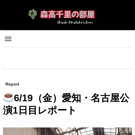
内
容
を
ス
キ
ッ
プ
Report
6/19（金）愛知・名古屋公
演1日目レポート