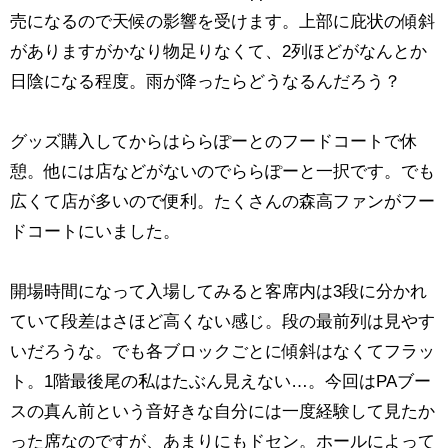
売になるので天候の影響を受けます。上部に庇状の傾斜
がありますがかなり物足りなくて、2列ほどがなんとか
日陰になる程度。雨が降ったらどうなるんだろう？
グッズ購入してからはららぽーとのフードコートで休
憩。他には店などがないのでららぽーと一択です。でも
広くて店が多いので便利。たくさんの森高ファンがフー
ドコートにいました。
開場時間になって入場してみると客席内は3段に分かれ
ていて段差はさほど高くない感じ。段の最前列は見やす
いだろうな。でも各ブロックごとに傾斜はなくてフラッ
ト。1階最後尾の私はたぶん見えない…。今回はPAブー
スの真ん前という音好きな自分には一度経験して見たか
った席なのですが、あまりにもドセン。ホールによって