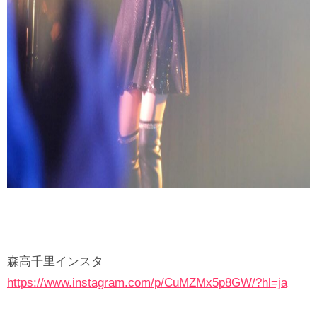
森高千里インスタ
https://www.instagram.com/p/CuMZMx5p8GW/?hl=ja