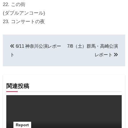
22. この街
(ダブルアンコール)
23. コンサートの夜
投
6/11 神奈川公演レポー
7/8（土）群馬・高崎公演
稿
ト
レポート
ナ
ビ
ゲ
関連投稿
ー
シ
ョ
Report