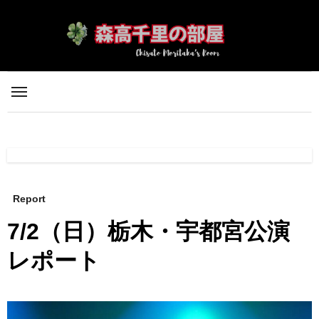
内
容
を
ス
キ
ッ
プ
Report
7/2（日）栃木・宇都宮公演
レポート