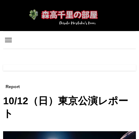
内
容
を
ス
キ
ッ
プ
Report
10/12（日）東京公演レポー
ト