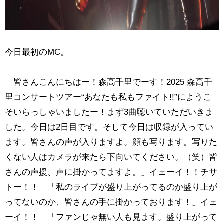
今日最初のMC。
「皆さんこんにちはー！森高千里でーす！2025 森高千
里コンサートツアー“あなたも私もファイト!!”にようこ
そいらっしゃいましたー！まず3曲聴いていただいきま
した。今日は2日目です。そして今日は収録が入ってい
ます。皆さんの声が入りますよ。顔も写ります。写りた
くない人はカメラが来たら下向いてください。（笑）皆
さんの声援、声に掛かってますよ。」イェーイ！！チサ
トー！！ 「私のライブが盛り上がってるのか盛り上が
ってないのか、皆さんの手に掛かっております！」イェ
ーイ！！ 「ファンじゃ無い人も見ます。盛り上がって