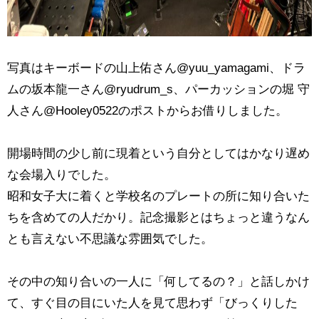
写真は
キーボードの
山上佑さん@yuu_yamagami、ドラ
ムの坂本龍一さん
@ryudrum_s、
パーカッションの堀 守
人さん@Hooley0522のポストからお借りしました。
開場時間の少し前に現着という自分としてはかなり遅め
な会場入りでした。
昭和女子大に着くと学校名のプレートの所に知り合いた
ちを含めての人だかり。記念撮影とはちょっと違うなん
とも言えない不思議な雰囲気でした。
その中の知り合いの一人に「何してるの？」と話しかけ
て、すぐ目の目にいた人を見て思わず「びっくりした