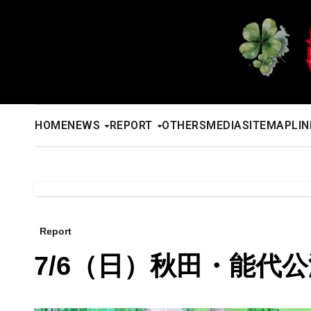
内
容
を
ス
キ
ッ
HOME
NEWS
REPORT
OTHERS
MEDIA
SITEMAP
LIN
プ
Report
7/6（日）秋田・能代