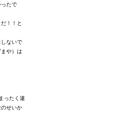
かったで
こだ！！と
はしないで
ずまや）は
まったく違
験のせいか