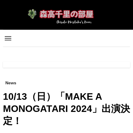
内
容
を
ス
キ
ッ
プ
News
10/13（日）「MAKE A
MONOGATARI 2024」出演決
定！