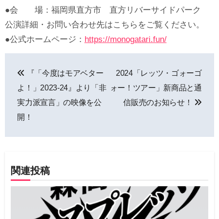
●会 場：福岡県直方市 直方リバーサイドパーク
公演詳細・お問い合わせ先はこちらをご覧ください。
●公式ホームページ：
https://monogatari.fun/
投
『「今度はモアベター
2024「レッツ・ゴォーゴ
稿
よ！」2023-24』より「非
ォー！ツアー」新商品と通
ナ
実力派宣言」の映像を公
信販売のお知らせ！
開！
ビ
ゲ
ー
関連投稿
シ
ョ