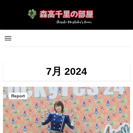
内
容
を
ス
キ
ッ
プ
7月 2024
Report