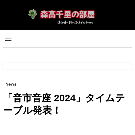
内
容
を
ス
キ
ッ
プ
News
「音市音座 2024」タイムテ
ーブル発表！