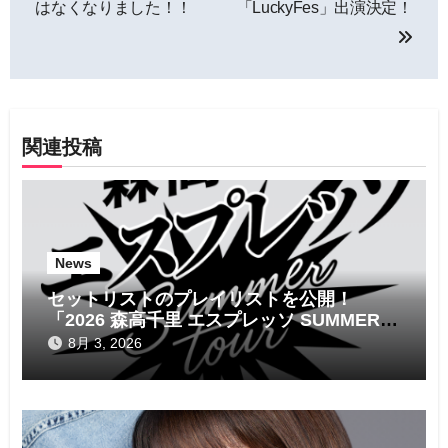
はなくなりました！！
「LuckyFes」出演決定！
ナ
ビ
ゲ
関連投稿
ー
シ
ョ
News
ン
セットリストのプレイリストを公開！
「2026 森高千里 エスプレッソ SUMMER
tour」
8月 3, 2026