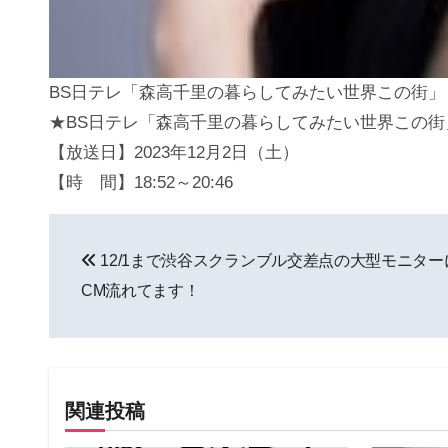
BS日テレ「森高千里の暮らしてみたい世界この街」
★BS日テレ「森高千里の暮らしてみたい世界この街
【放送日】2023年12月2日（土）
【時 間】18:52～20:46
投
12/1まで渋谷スクランブル交差点の大型モニター
稿
CM流れてます！
ナ
ビ
ゲ
関連投稿
ー