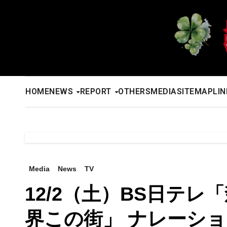
内
容
を
ス
キ
ッ
HOME
NEWS
REPORT
OTHERS
MEDIA
SITEMAP
LIN
プ
Media
News
TV
12/2（土）BS日テ
界この街」 ナレーシ