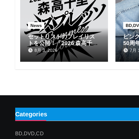
シ
ョ
News
BD,DV
ン
セットリストのプレイリス
ピンク
トを公開！「2026 森高千里
50周
エスプレッソ SUMMER
ム
8月 3, 2026
7月 1
tour」
Categories
BD,DVD,CD