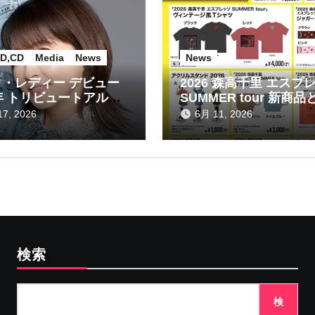
D,CD
Media
News
News
・レディー デビュー
2026 森高千里 エスプ
年 トリビュートアルバ
SUMMER tour 新商品
信販売のお知らせ！
7, 2026
6月 11, 2026
検索
検