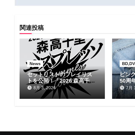
ビ
ゲ
関連投稿
ー
シ
ョ
News
BD,DV
ン
セットリストのプレイリス
ピンク
トを公開！「2026 森高千里
50周
エスプレッソ SUMMER
ム
8月 3, 2026
7月 1
tour」