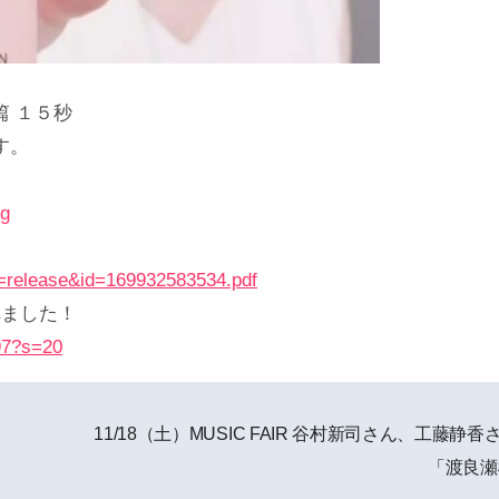
 １５秒
す。
sg
e=release&id=169932583534.pdf
れました！
97?s=20
11/18（土）MUSIC FAIR 谷村新司さん、工藤静
「渡良