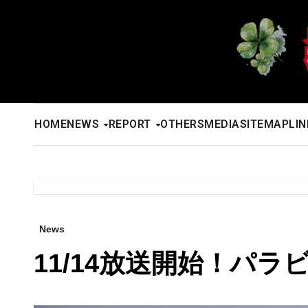
内
容
を
ス
キ
ッ
HOME
NEWS
REPORT
OTHERS
MEDIA
SITEMAP
LIN
プ
News
11/14放送開始！パ