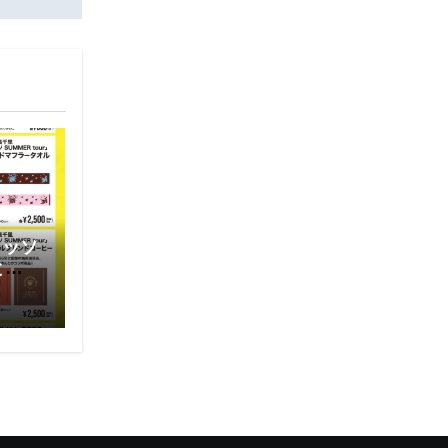
レッソ
と通