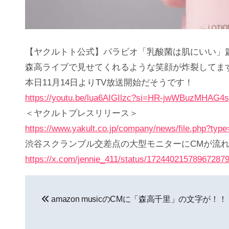
【ヤクルトト公式】パラビオ「乳酸菌は肌にいい」篇
森高ライブで見せてくれるような笑顔が炸裂してま
本日11月14日よりTV放送開始だそうです！
https://youtu.be/lua6AIGIlzc?si=HR-jwWBuzMHAG4
＜ヤクルトプレスリリース＞
https://www.yakult.co.jp/company/news/file.php?typ
渋谷スクランブル交差点の大型モニターにCMが流
https://x.com/jennie_411/status/17244021578967287
投
amazon musicのCMに「森高千里」の文字が！！
稿
ナ