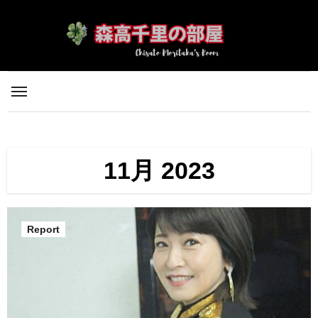
内
容
を
ス
キ
ッ
プ
11月 2023
Report