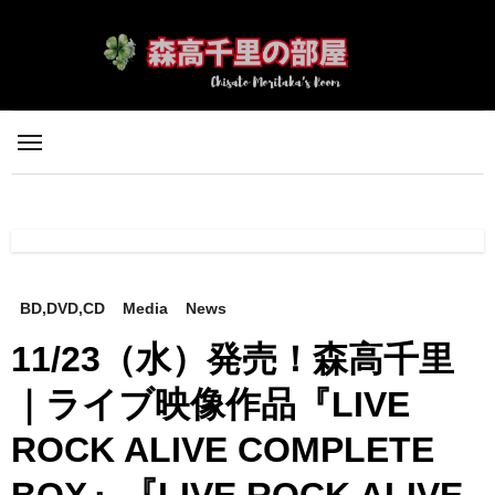
内
容
を
ス
キ
ッ
プ
BD,DVD,CD
Media
News
11/23（水）発売！森高千里
｜ライブ映像作品『LIVE
ROCK ALIVE COMPLETE