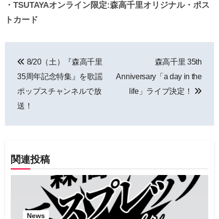
・TSUTAYAオンライン限定:森高千里オリジナル・ポス
トカード
投
8/20（土）『森高千里
森高千里 35th
稿
35周年記念特集』を歌謡
Anniversary「a day in the
ナ
ポップスチャンネルで放
life」ライブ決定！
送！
ビ
ゲ
ー
関連投稿
シ
ョ
ン
News