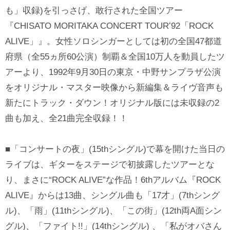
も」収録)を引っさげ、敢行された全国ツアー
『CHISATO MORITAKA CONCERT TOURʻ92「ROCK
ALIVE」』。⼥性ソロシンガーとしては初の全国47都道
府県（全55ヵ所60公演）制覇＆全国10万⼈を動員したツ
アーより、1992年9月30日の東京・中野サンプラザ公演
をオリジナル・マスター映像から新編集＆ライヴ音声も
新たにトラック・ダウン！オリジナル版には未収録の2
曲も加え、全21曲完全収録！！
■「コンサートの夜」(15thシングル)で幕を開けた当日の
ライブは、ギターをステージで初披露したツアーとな
り、まさに“ROCK ALIVE”な作品！6thアルバム『ROCK
ALIVE』からは13曲、シングル曲も「17才」(7thシング
ル)、「雨」(11thシングル)、「この街」(12th両A面シン
グル)、「ファイト!!」(14thシングル) 、「私がオバさん