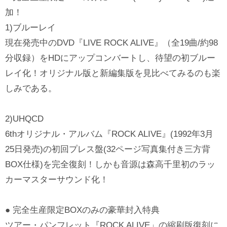
加！
1)ブルーレイ
現在発売中のDVD『LIVE ROCK ALIVE』（全19曲/約98
分収録）をHDにアップコンバートし、待望の初ブルー
レイ化！オリジナル版と新編集版を見比べてみるのも楽
しみである。
2)UHQCD
6thオリジナル・アルバム『ROCK ALIVE』(1992年3月
25日発売)の初回プレス盤(32ページ写真集付き三方背
BOX仕様)を完全復刻！しかも音源は森高千里初のラッ
カーマスターサウンド化！
● 完全生産限定BOXのみの豪華封入特典
ツアー・パンフレット『ROCK ALIVE」の縮刷版復刻に