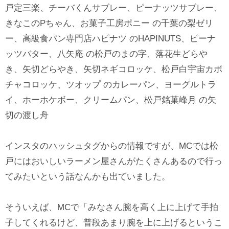
戸定三楽、チーバくんサブレー、ピーナッツサブレー、
きなこのPちゃん、お菓子工房ポニー の千葉の梨ゼリ
ー、高級食パン専門店ハピナツ のHAPINUTS、ピーナ
ッツバター、八矢庵 の松戸のまの字、落花生どらや
き、矢切どらやき、矢切ネギコロッケ、松戸白宇宙カボ
チャコロッケ、ツオップ のカレーパン、ヨーグルトラ
イ、ホーホケボー、クリームパン、松戸銘菓峰月 の矢
切の渡し舟
インスタのハッシュタグからの情報ですが、MCでは松
戸にはおいしいラーメン屋さんがたくさんあるので行っ
てみたいという話なんかも出ていました。
そういえば、MCで「みなさん腕を高く上に上げて手拍
子してくれるけど、普段あまり腕を上に上げるというこ