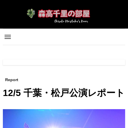
内
容
を
ス
キ
ッ
プ
Report
12/5 千葉・松戸公演レポート