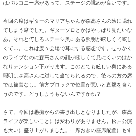
はバルコニー席があって、ステージの眺めが良いです。
今回の席はギターのマリアちゃんが森高さんの陰に隠れ
てしまう席でした。ギターソロとかはやっぱり見たいな
あ。それと何しろステージ奥にある照明が眩しくて眩し
くて…。これは度々会場で耳にする感想です。せっかく
のライブなのに森高さんの顔が眩しくて見にくいのはか
なりテンション下がります。このとても眩しい奥にある
照明は森高さんに対して当てられるので、後ろの方の席
では被害なし。前方ブロックで位置が悪いと直撃を食ら
うのです。どうしようもないんですかね？
さて、今回は愚痴からの書き出しとなりましたが、森高
ライブが楽しいことには変わりがありません。松戸公演
も大いに盛り上がりました。一席おきの座席配置にもす