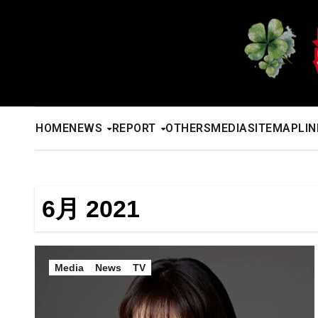
内
容
を
ス
キ
ッ
HOME
NEWS
REPORT
OTHERS
MEDIA
SITEMAP
LIN
プ
6月 2021
Media
News
TV