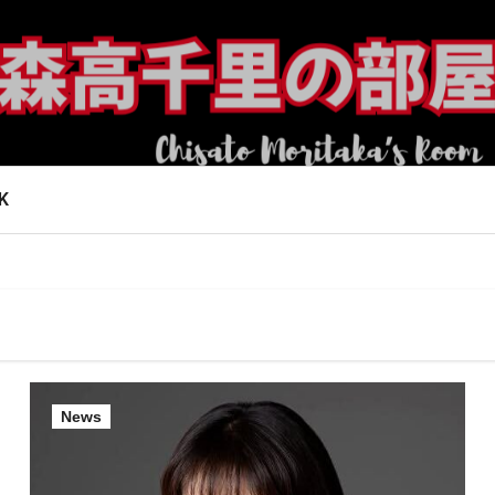
K
News