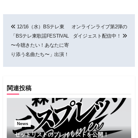
投
12/16（水）BSテレ東
オンラインライブ第2弾の
稿
「BSテレ東歌謡FESTIVAL
ダイジェスト配信中！
ナ
〜今聴きたい！あなたに寄
り添う名曲たち〜」出演！
ビ
ゲ
ー
関連投稿
シ
ョ
ン
News
セットリストのプレイリストを公開！