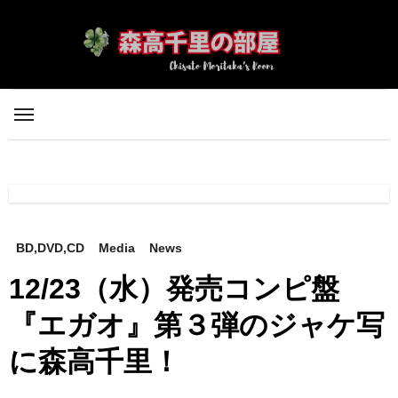
内
容
を
ス
キ
ッ
プ
BD,DVD,CD
Media
News
12/23（水）発売コンピ盤
『エガオ』第３弾のジャケ写
に森高千里！