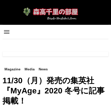
内
容
を
ス
キ
ッ
プ
Magazine
Media
News
11/30（月）発売の集英社
『MyAge』2020 冬号に記事
掲載！