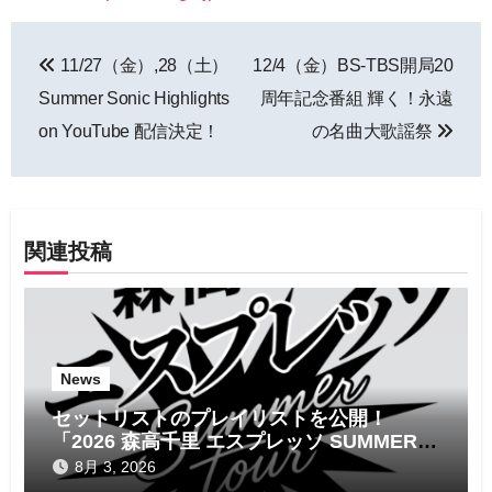
投
11/27（金）,28（土）
12/4（金）BS-TBS開局20
稿
Summer Sonic Highlights
周年記念番組 輝く！永遠
ナ
on YouTube 配信決定！
の名曲大歌謡祭
ビ
ゲ
関連投稿
ー
シ
ョ
News
ン
セットリストのプレイリストを公開！
「2026 森高千里 エスプレッソ SUMMER
tour」
8月 3, 2026