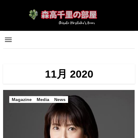
内
容
を
ス
キ
ッ
プ
11月 2020
Magazine
Media
News