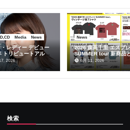
D,CD
Media
News
News
・レディー デビュー
2026 森高千里 エスプ
年 トリビュートアルバ
SUMMER tour 新商品
信販売のお知らせ！
7, 2026
6月 11, 2026
検索