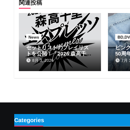
関連投稿
ー
シ
ョ
News
BD,DV
ン
セットリストのプレイリス
ピンク
トを公開！「2026 森高千里
50周
エスプレッソ SUMMER
ム
8月 3, 2026
7月 1
tour」
Categories