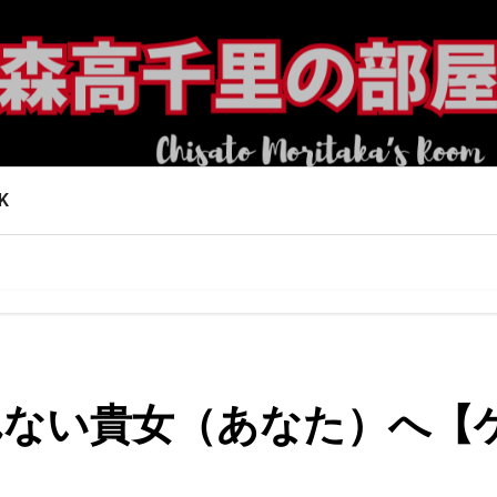
K
 眠れない貴女（あなた）へ【