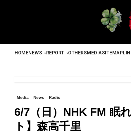
内
容
を
ス
キ
ッ
HOME
NEWS
REPORT
OTHERS
MEDIA
SITEMAP
LIN
プ
Media
News
Radio
6/7（日）NHK FM
ト】森高千里