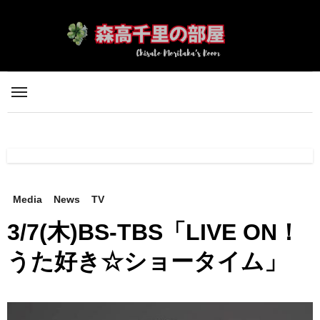
内
容
を
ス
キ
ッ
プ
Media
News
TV
3/7(木)BS-TBS「LIVE ON！
うた好き☆ショータイム」