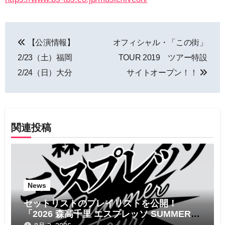
投
【公演情報】
オフィシャル・「この街」
稿
2/23（土）福岡
TOUR 2019 ツアー特設
ナ
2/24（日）大分
サイトオープン！！
ビ
ゲ
関連投稿
ー
シ
ョ
News
ン
セットリストのプレイリストを公開！
「2026 森高千里 エスプレッソ SUMMER
tour」