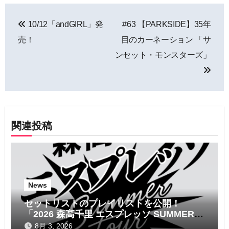
投
10/12「andGIRL」発
#63 【PARKSIDE】35年
稿
売！
目のカーネーション 「サ
ナ
ンセット・モンスターズ」
ビ
ゲ
ー
関連投稿
シ
ョ
ン
News
セットリストのプレイリストを公開！
「2026 森高千里 エスプレッソ SUMMER
tour」
8月 3, 2026