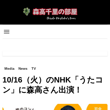
内
容
を
ス
キ
ッ
プ
Media
News
TV
10/16（火）のNHK「うたコ
ン」に森高さん出演！