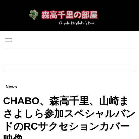
内
容
を
ス
キ
ッ
プ
News
CHABO、森高千里、山崎ま
さよしら参加スペシャルバン
ドのRCサクセションカバー