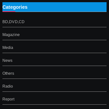
ペ
Categories
ー
ジ
BD,DVD,CD
送
Magazine
り
Media
News
Others
Radio
Report