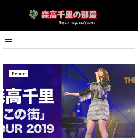
内
容
を
ス
キ
ッ
プ
Report