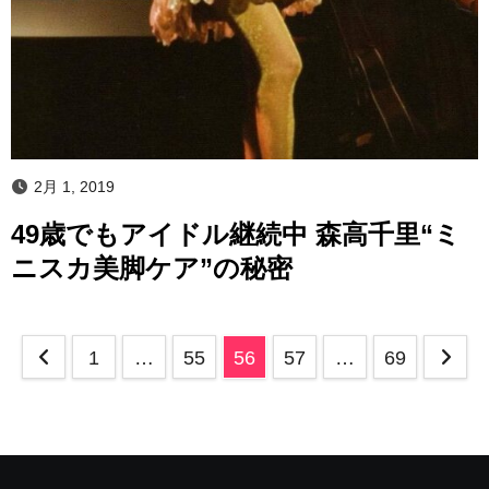
2月 1, 2019
49歳でもアイドル継続中 森高千里“ミ
ニスカ美脚ケア”の秘密
投
1
…
55
56
57
…
69
稿
の