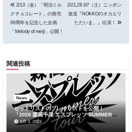
2/13（金）「明治ミル
2/21,28 3/7（土）ニッポン
稿
クチョコレート」の発売
放送『NOKKOのオカエリ
ナ
99周年を記念した企画
ただいま。』出演！
「Melody of meiji」公開！
ビ
ゲ
ー
関連投稿
シ
ョ
ン
News
セットリストのプレイリストを公開！
「2026 森高千里 エスプレッソ SUMMER
tour」
8月 3, 2026