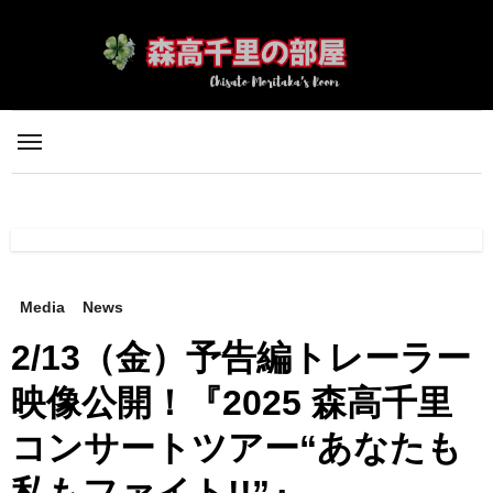
内
容
を
ス
キ
ッ
プ
Media
News
2/13（金）予告編トレーラー
映像公開！『2025 森高千里
コンサートツアー“あなたも