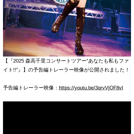
【『2025 森高千里コンサートツアー“あなたも私もファ
イト!!”』】の予告編トレーラー映像が公開されました！
予告編トレーラー映像：
https://youtu.be/3qrvVjOF8vI