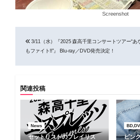
Screenshot
投
3/11（水）『2025 森高千里コンサートツアー“
稿
もファイト!!”』 Blu-ray／DVD発売決定！
ナ
ビ
ゲ
関連投稿
ー
シ
ョ
News
BD,DV
ン
セットリストのプレイリス
ピンク