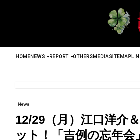
内
容
を
ス
キ
ッ
HOME
NEWS
REPORT
OTHERS
MEDIA
SITEMAP
LIN
プ
News
12/29（月）江口洋
ット！「吉例の忘年会