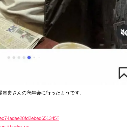
尾貴史さんの忘年会に行ったようです。
f2ec74adae28fd2ebed651345?
ent&bt=tw_up