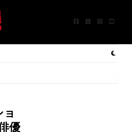
ショ
俳優