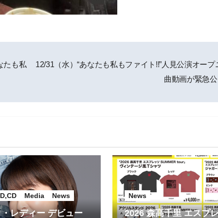
あなたも私
12/31（水）“あなたも私もファイト!!”人見公演オープ
曲動画が緊急
D,CD
Media
News
News
・レディー デビュー
2026 森高千里 エスプ