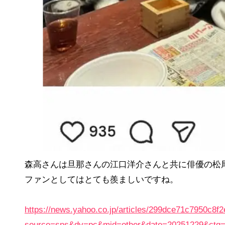
森高さんは旦那さんの江口洋介さんと共に俳優の松
ファンとしてはとても羨ましいですね。
https://news.yahoo.co.jp/articles/299dce71c7950c8
source=sns&dv=pc&mid=other&date=20251229&ctg=