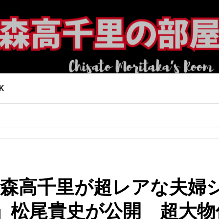
K
介＆森高千里が超レアな夫婦
」松尾貴史が公開 超大物