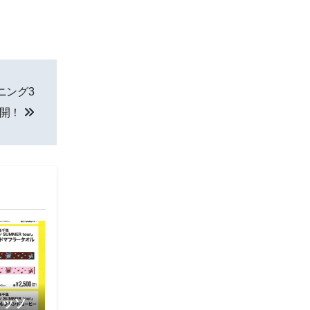
ニング3
公開！
レッソ