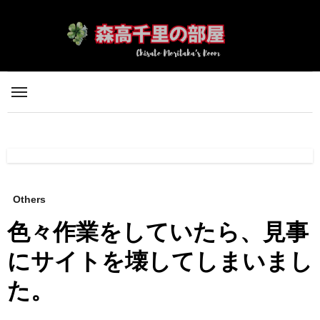
内
容
を
ス
キ
ッ
プ
Others
色々作業をしていたら、見事
にサイトを壊してしまいまし
た。