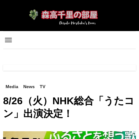
内
容
を
ス
キ
ッ
プ
Media
News
TV
8/26（火）NHK総合「うたコ
ン」出演決定！