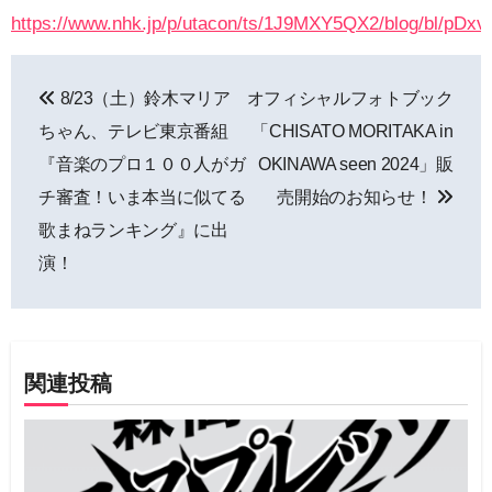
https://www.nhk.jp/p/utacon/ts/1J9MXY5QX2/blog/bl/pD
投
8/23（土）鈴木マリア
オフィシャルフォトブック
稿
ちゃん、テレビ東京番組
「CHISATO MORITAKA in
ナ
『音楽のプロ１００人がガ
OKINAWA seen 2024」販
チ審査！いま本当に似てる
売開始のお知らせ！
ビ
歌まねランキング』に出
ゲ
演！
ー
シ
ョ
関連投稿
ン