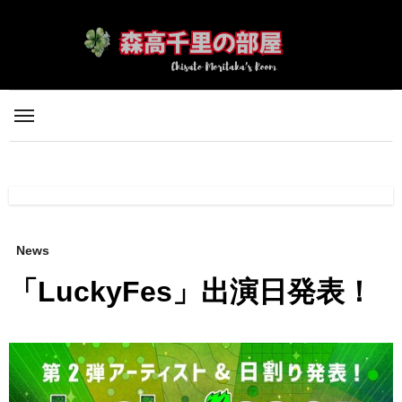
内
容
を
ス
キ
ッ
プ
News
「LuckyFes」出演日発表！