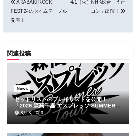
ARABAKI ROCK
4/1（火）NHK総合「うた
稿
FEST.24のタイムテーブル
コン」出演！
ナ
発表！
ビ
ゲ
関連投稿
ー
シ
ョ
News
ン
セットリストのプレイリストを公開！
「2026 森高千里 エスプレッソ SUMMER
tour」
8月 3, 2026