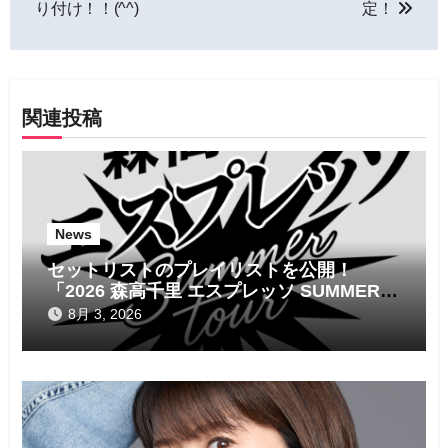
ナ
り付け！！(^^)
定！
ビ
ゲ
関連投稿
ー
シ
ョ
News
ン
セットリストのプレイリストを公開！
「2026 森高千里 エスプレッソ SUMMER
tour」
8月 3, 2026