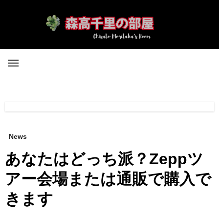
内
容
を
ス
キ
ッ
プ
News
あなたはどっち派？Zeppツ
アー会場または通販で購入で
きます