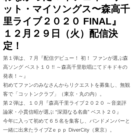
ット・マイソングス〜森高千
里ライブ２０２０ FINAL』
１２月２９日（火）配信決
定！
第１弾は、７月『配信デビュー！ 初！ ファンが選ぶ森
高ソング ベスト１０ !! ～森高千里歌唱にてドキドキの
発表！～』
初めてファンのみなさんからリクエストを募集し、無観
客で「コットンクラブ」（東京・丸の内）。
第２弾は、１０月『森高千里ライブ２０２０ ～音楽評
論家・小貫信昭が選ぶ “深淵なる名曲” ベスト２０』
今年に入って初めて６５名を集客し、バンドメンバーと
一緒に出来たライブZｅｐｐ DiverCity（東京）。