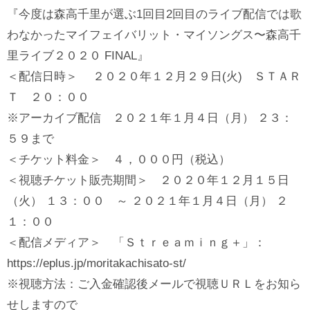
『今度は森高千里が選ぶ1回目2回目のライブ配信では歌
わなかったマイフェイバリット・マイソングス〜森高千
里ライブ２０２０ FINAL』
＜配信日時＞ ２０２０年１２月２９日(火) ＳＴＡＲ
Ｔ ２０：００
※アーカイブ配信 ２０２１年１月４日（月） ２３：
５９まで
＜チケット料金＞ ４，０００円（税込）
＜視聴チケット販売期間＞ ２０２０年１２月１５日
（火） １３：００ ～ ２０２１年１月４日（月） ２
１：００
＜配信メディア＞ 「Ｓｔｒｅａｍｉｎｇ＋」：
https://eplus.jp/moritakachisato-st/
※視聴方法：ご入金確認後メールで視聴ＵＲＬをお知ら
せしますので