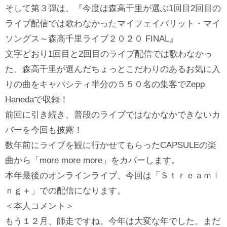
そして第３弾は、『今度は森高千里が選ぶ1回目2回目の
ライブ配信では歌わなかったマイフェイバリット・マイ
ソングス～森高千里ライブ２０２０ FINAL』
文字どおり1回目と2回目のライブ配信では歌わなかっ
た、森高千里が選んだちょっとこだわりのあるお気に入
りの曲をキャパシティ半分の５５０名の集客でZepp
Hanedaで収録！
前回に引き続き、普段のライブではなかなかできないカ
バーを今回も披露！
数年前にライブを観に行かせてもらったCAPSULEの楽
曲から「more more more」をカバーします。
本年最後のオンラインライブ、今回は「Ｓｔｒｅａｍｉ
ｎｇ＋」での配信になります。
＜本人コメント＞
もう１２月、師走ですね。今年は大変な年でした。まだ