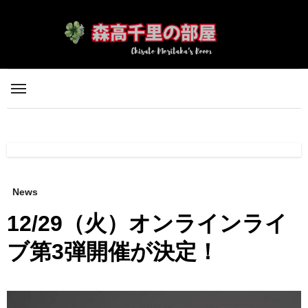
内
容
を
ス
キ
ッ
プ
News
12/29（火）オンラインライ
ブ第3弾開催が決定！