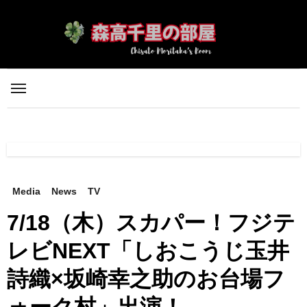
内
容
を
ス
キ
ッ
プ
Media
News
TV
7/18（木）スカパー！フジテ
レビNEXT「しおこうじ玉井
詩織×坂崎幸之助のお台場フ