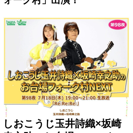
ォーク村」出演！
しおこうじ玉井詩織×坂崎