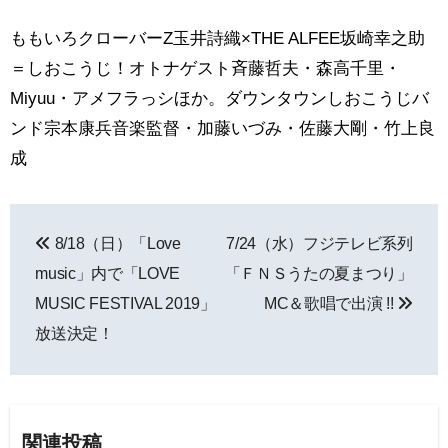
ももいろクローバーZ玉井詩織×THE ALFEE坂崎幸之助
＝しおこうじ！オトナゲスト斉藤哲夫・森高千里・
Miyuu・アメフラっシほか。ダウンタウンしおこうじバ
ンド宗本康兵音楽監督・加藤いづみ・佐藤大剛・竹上良
成
投
8/18（日）「Love
7/24（水）フジテレビ系列
稿
music」内で「LOVE
「ＦＮＳうたの夏まつり」
ナ
MUSIC FESTIVAL 2019」
MC＆歌唱で出演 !!
放送決定！
ビ
ゲ
ー
関連投稿