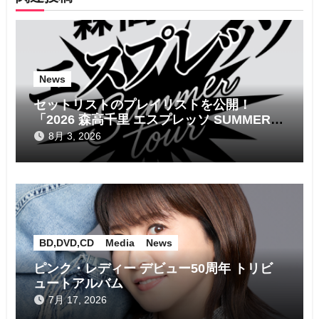
シ
ョ
ン
News
セットリストのプレイリストを公開！
「2026 森高千里 エスプレッソ SUMMER
tour」
8月 3, 2026
BD,DVD,CD
Media
News
ピンク・レディー デビュー50周年 トリビ
ュートアルバム
7月 17, 2026