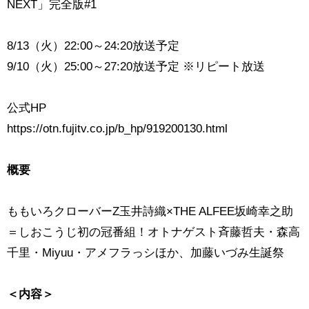
NEXT」完全版#1
8/13（火）22:00～24:20放送予定
9/10（火）25:00～27:20放送予定 ※リピート放送
公式HP
https://otn.fujitv.co.jp/b_hp/919200130.html
概要
ももいろクローバーZ玉井詩織×THE ALFEE坂崎幸之助
＝しおこうじ初の冠番組！オトナゲスト斉藤哲夫・森高
千里・Miyuu・アメフラっシほか、加藤いづみ生誕祭
＜内容＞