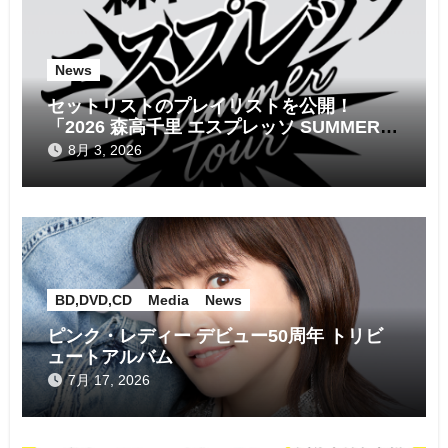
ョ
ン
News
セットリストのプレイリストを公開！
「2026 森高千里 エスプレッソ SUMMER
tour」
8月 3, 2026
BD,DVD,CD
Media
News
ピンク・レディー デビュー50周年 トリビ
ュートアルバム
7月 17, 2026