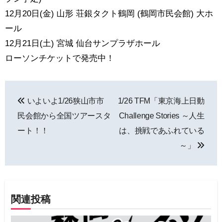
12月20日(金) 山形 荘銀タクト鶴岡 (鶴岡市民会館) 大ホ
ール
12月21日(土) 宮城 仙台サンプラザホール
ローソンチケットで発売中！
投
いよいよ1/26狭山市市
1/26 TFM「東京海上日動
稿
民会館から全国ツアースタ
Challenge Stories ～人生
ナ
ート！！
は、挑戦であふれている
～」
ビ
ゲ
ー
関連投稿
シ