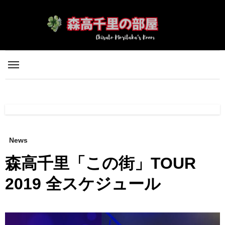
内
容
を
ス
キ
ッ
プ
News
森高千里「この街」TOUR
2019 全スケジュール