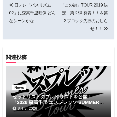
日テレ「バスリズム
「この街」TOUR 2019 決
稿
02」に森高千里映像 どん
定 第２弾 発表！！＆第
ナ
なシーンかな
２ブロック先行のおしら
せ！！
ビ
ゲ
ー
関連投稿
シ
ョ
ン
News
セットリストのプレイリストを公開！
「2026 森高千里 エスプレッソ SUMMER
tour」
8月 3, 2026