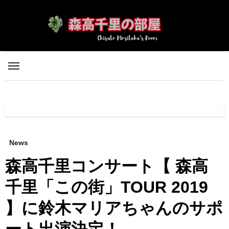
内
容
を
ス
キ
ッ
プ
News
森高千里コンサート【 森高
千里「この街」TOUR 2019
】に鈴木マリアちゃんのサポ